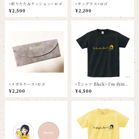
<折りたたみクッション> ロゴ
<サングラス>ロゴ
¥2,500
¥2,200
<メガネケース>ロゴ
<Tシャツ Black> I′m dying
for a Beer
¥2,200
¥4,500