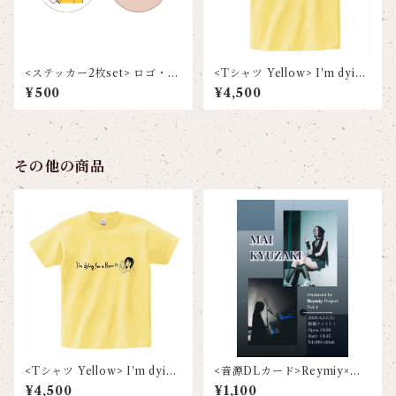
<ステッカー2枚set> ロゴ・R
<Tシャツ Yellow> I′m dying
eymiyちゃん
for a Beer
¥500
¥4,500
その他の商品
<Tシャツ Yellow> I′m dying
<音源DLカード>Reymiy×玖
for a Beer
咲舞
¥4,500
¥1,100