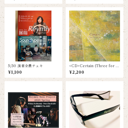
5/30 演者全員チェキ
<CD>Certain (Three for Fl
avin)
¥1,100
¥2,200